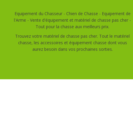
Equipement du Chasseur - Chien de Chasse - Equipement de
l'Arme - Vente d'équipement et matériel de chasse pas cher -
Tout pour la chasse aux meilleurs prix.
Trouvez votre matériel de chasse pas cher. Tout le matériel
chasse, les accessoires et équipement chasse dont vous
aurez besoin dans vos prochaines sorties.