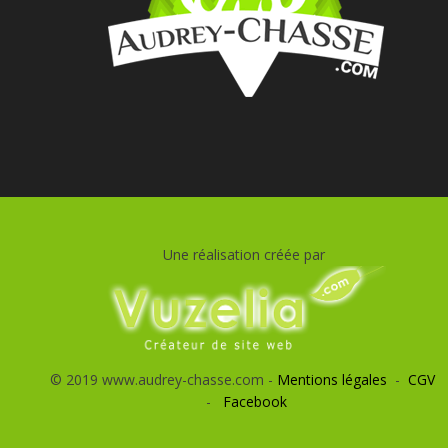
Une réalisation créée par
© 2019 www.audrey-chasse.com -
Mentions légales
-
CGV
-
Facebook