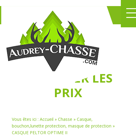
NE PERDEZ PLUS
DE TEMPS
À
CHASSER LES
PRIX
Vous êtes ici :
Accueil
»
Chasse
»
Casque,
bouchon,lunette protection, masque de protection
»
CASQUE PELTOR OPTIME II