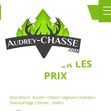
NE PERDEZ PLUS
DE TEMPS
À
CHASSER LES
PRIX
Vous êtes ici :
Accueil
»
Chasse
»
aiguiseur couteaux
»
Diamond Edge 2 Electric - Smith s