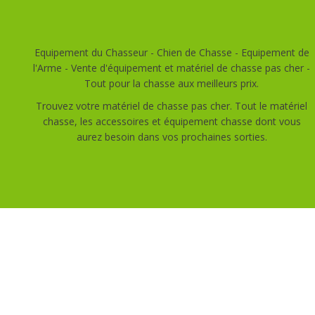
Equipement du Chasseur - Chien de Chasse - Equipement de
l'Arme - Vente d'équipement et matériel de chasse pas cher -
Tout pour la chasse aux meilleurs prix.
Trouvez votre matériel de chasse pas cher. Tout le matériel
chasse, les accessoires et équipement chasse dont vous
aurez besoin dans vos prochaines sorties.