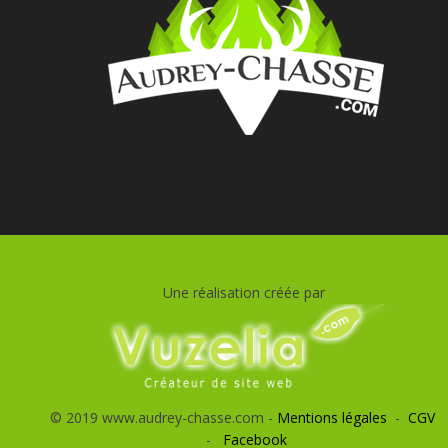
Une réalisation créée par
© 2019 www.audrey-chasse.com -
Mentions légales
-
CGV
-
Facebook