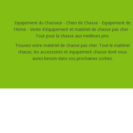
Equipement du Chasseur - Chien de Chasse - Equipement de
l'Arme - Vente d'équipement et matériel de chasse pas cher -
Tout pour la chasse aux meilleurs prix.
Trouvez votre matériel de chasse pas cher. Tout le matériel
chasse, les accessoires et équipement chasse dont vous
aurez besoin dans vos prochaines sorties.