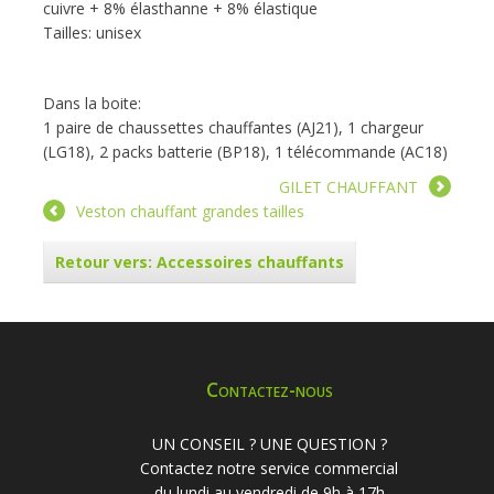
cuivre + 8% élasthanne + 8% élastique
Tailles: unisex
Dans la boite:
1 paire de chaussettes chauffantes (AJ21), 1 chargeur
(LG18), 2 packs batterie (BP18), 1 télécommande (AC18)
GILET CHAUFFANT
Veston chauffant grandes tailles
Retour vers: Accessoires chauffants
Contactez-nous
UN CONSEIL ? UNE QUESTION ?
Contactez notre service commercial
du lundi au vendredi de 9h à 17h