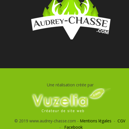
Une réalisation créée par
© 2019 www.audrey-chasse.com -
Mentions légales
-
CGV
-
Facebook