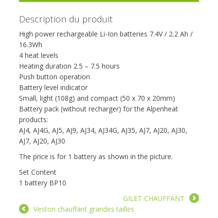
Description du produit
High power rechargeable Li-Ion batteries 7.4V / 2.2 Ah /
16.3Wh
4 heat levels
Heating duration 2.5 – 7.5 hours
Push button operation
Battery level indicator
Small, light (108g) and compact (50 x 70 x 20mm)
Battery pack (without recharger) for the Alpenheat
products:
AJ4, AJ4G, AJ5, AJ9, AJ34, AJ34G, AJ35, AJ7, AJ20, AJ30,
AJ7, AJ20, AJ30
The price is for 1 battery as shown in the picture.
Set Content
1 battery BP10
GILET CHAUFFANT
Veston chauffant grandes tailles