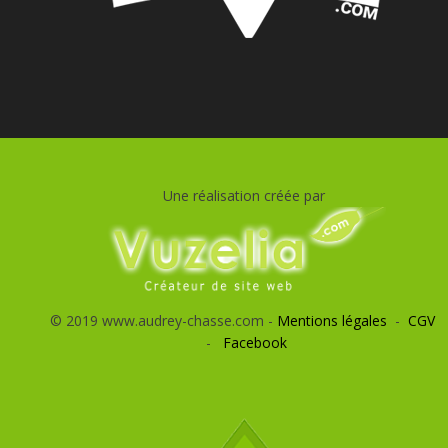
Une réalisation créée par
© 2019 www.audrey-chasse.com -
Mentions légales
-
CGV
-
Facebook