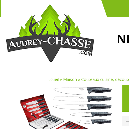
N
Vous êtes ici :
Accueil
»
Maison
»
Couteaux cuisine, découpe