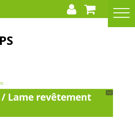
PS
nc
r / Lame revêtement