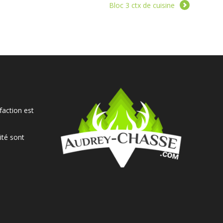
Bloc 3 ctx de cuisine
faction est
ité sont