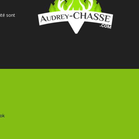
ité sont
ok