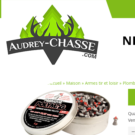
N
Vous êtes ici :
Accueil
»
Maison
»
Armes tir et loisir
»
Plombs
Qua
Ven