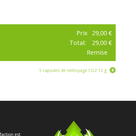
Prix
29,00 €
Total:
29,00 €
Remise
5 capsules de nettoyage CO2 12 g
faction est