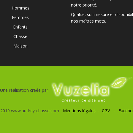
notre priorité.
Hommes
Qualité, sur-mesure et disponibil
Femmes
nos maîtres mots.
Enfants
Chasse
Maison
Une réalisation créée par
 2019 www.audrey-chasse.com -
Mentions légales
-
CGV
-
Facebo