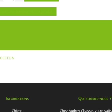
oser une question sur ce produit
ENDLETON
Informations
Qui sommes-nous ?
Chiens
Chez Audrey Chasse, votre satis