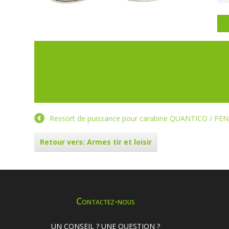
P
Ressort de puissance pour carabine QUANTICO / P
Retour vers: Armes tir et loisir
Contactez-nous
UN CONSEIL ? UNE QUESTION ?