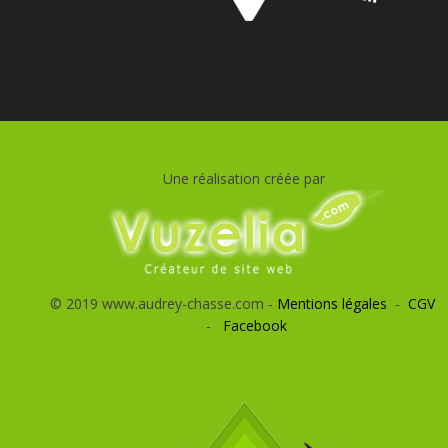
Une réalisation créée par
© 2019 www.audrey-chasse.com -
Mentions légales
-
CGV
-
Facebook