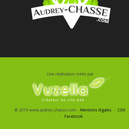
Une réalisation créée par
© 2019 www.audrey-chasse.com -
Mentions légales
-
CGV
-
Facebook