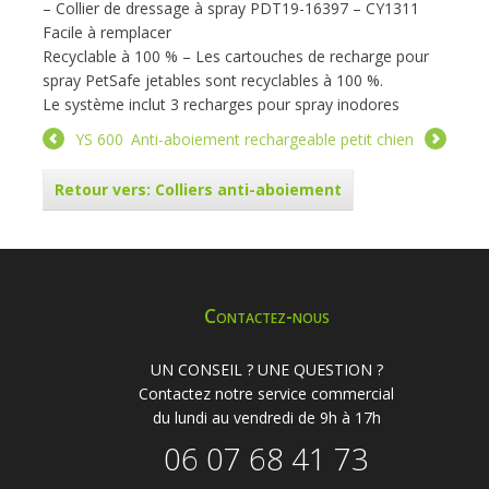
– Collier de dressage à spray PDT19-16397 – CY1311
Facile à remplacer
Recyclable à 100 % – Les cartouches de recharge pour
spray PetSafe jetables sont recyclables à 100 %.
Le système inclut 3 recharges pour spray inodores
YS 600
Anti-aboiement rechargeable petit chien
Retour vers: Colliers anti-aboiement
Contactez-nous
UN CONSEIL ? UNE QUESTION ?
Contactez notre service commercial
du lundi au vendredi de 9h à 17h
06 07 68 41 73