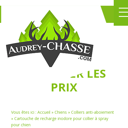
NE PERDEZ PLUS
DE TEMPS
À
CHASSER LES
PRIX
Vous êtes ici :
Accueil
»
Chiens
»
Colliers anti-aboiement
»
Cartouche de recharge inodore pour collier à spray
pour chien