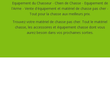
Equipement du Chasseur - Chien de Chasse - Equipement de
l'Arme - Vente d'équipement et matériel de chasse pas cher -
Tout pour la chasse aux meilleurs prix.
Trouvez votre matériel de chasse pas cher. Tout le matériel
chasse, les accessoires et équipement chasse dont vous
aurez besoin dans vos prochaines sorties.