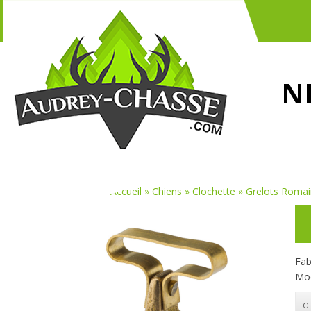
N
Vous êtes ici :
Accueil
»
Chiens
»
Clochette
»
Grelots Roma
Fab
Mod
d