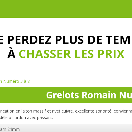
E PERDEZ PLUS DE TEM
À
CHASSER LES PRIX
in Numéro 3 à 8
Grelots Romain Nu
rication en laiton massif et rivet cuivre, excellente sonorité, convien
èle à cordon avec passant.
iam 24mm