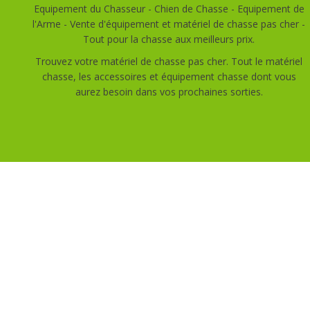
Equipement du Chasseur - Chien de Chasse - Equipement de
l'Arme - Vente d'équipement et matériel de chasse pas cher -
Tout pour la chasse aux meilleurs prix.
Trouvez votre matériel de chasse pas cher. Tout le matériel
chasse, les accessoires et équipement chasse dont vous
aurez besoin dans vos prochaines sorties.