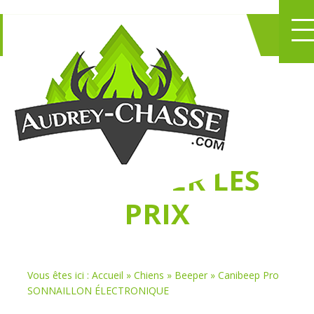
NE PERDEZ PLUS
DE TEMPS
À
CHASSER LES
PRIX
Vous êtes ici :
Accueil
»
Chiens
»
Beeper
»
Canibeep Pro
SONNAILLON ÉLECTRONIQUE