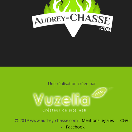
Une réalisation créée par
© 2019 www.audrey-chasse.com -
Mentions légales
-
CGV
-
Facebook