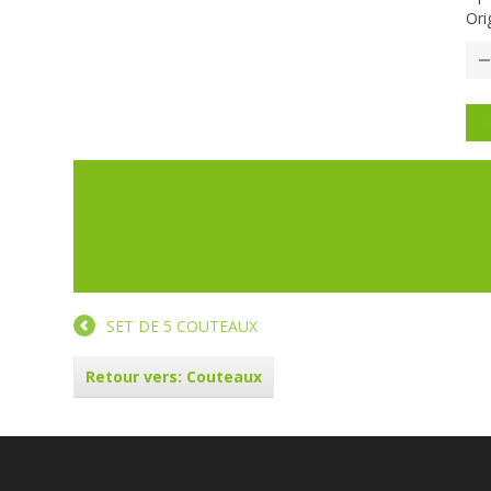
Ori
P
SET DE 5 COUTEAUX
Retour vers: Couteaux