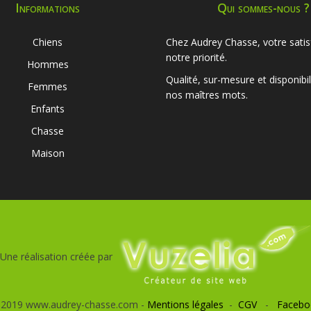
Informations
Qui sommes-nous ?
Chiens
Chez Audrey Chasse, votre satis
notre priorité.
Hommes
Qualité, sur-mesure et disponibil
Femmes
nos maîtres mots.
Enfants
Chasse
Maison
Une réalisation créée par
 2019 www.audrey-chasse.com -
Mentions légales
-
CGV
-
Facebo