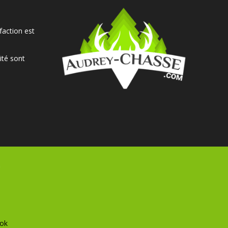
faction est
ité sont
ok