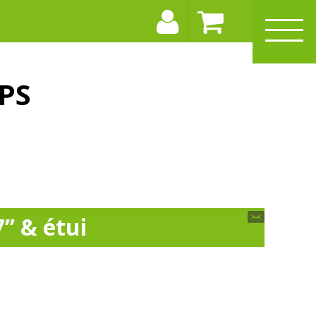
PS
’’ & étui