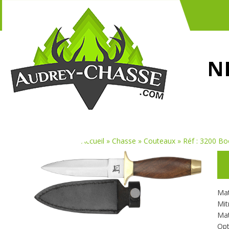
N
Vous êtes ici :
Accueil
»
Chasse
»
Couteaux
»
Réf : 3200 Boo
Mat
Mit
Mat
Opt