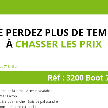
E PERDEZ PLUS DE TEM
À
CHASSER LES PRIX
t 7’’ & étui
Réf : 3200 Boot 7
ière de la lame : Acier inoxydable
res : Laiton
ière du manche : Bois de palissandre
ion 1 : Etui en cuir inclus