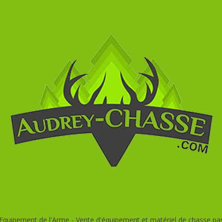
quipement de l'Arme - Vente d'équipement et matériel de chasse pas c