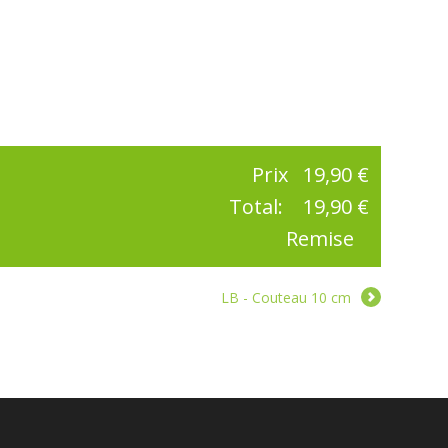
Prix
19,90 €
Total:
19,90 €
Remise
LB - Couteau 10 cm