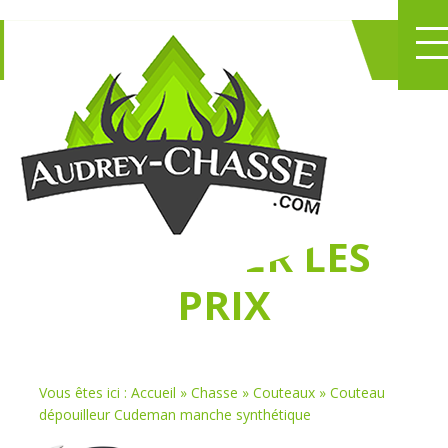
NE PERDEZ PLUS
DE TEMPS
À
CHASSER LES
PRIX
Vous êtes ici :
Accueil
»
Chasse
»
Couteaux
»
Couteau
dépouilleur Cudeman manche synthétique