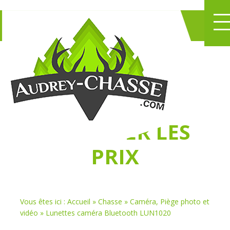
NE PERDEZ PLUS
DE TEMPS
À
CHASSER LES
PRIX
Vous êtes ici :
Accueil
»
Chasse
»
Caméra, Piège photo et
vidéo
»
Lunettes caméra Bluetooth LUN1020