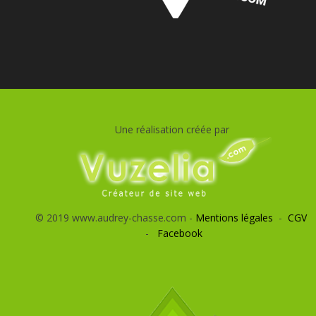
Une réalisation créée par
© 2019 www.audrey-chasse.com -
Mentions légales
-
CGV
-
Facebook