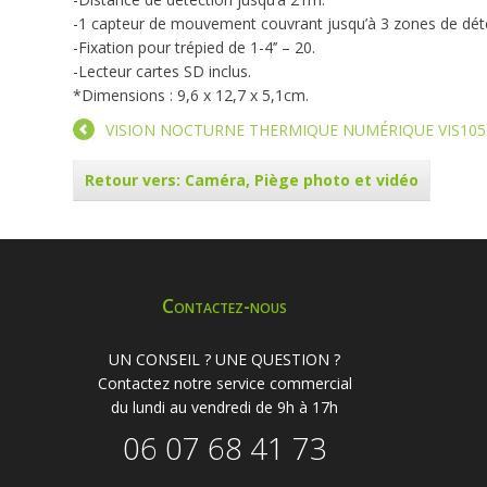
-1 capteur de mouvement couvrant jusqu’à 3 zones de dét
-Fixation pour trépied de 1-4’’ – 20.
-Lecteur cartes SD inclus.
*Dimensions : 9,6 x 12,7 x 5,1cm.
VISION NOCTURNE THERMIQUE NUMÉRIQUE VIS105
Retour vers: Caméra, Piège photo et vidéo
Contactez-nous
UN CONSEIL ? UNE QUESTION ?
Contactez notre service commercial
du lundi au vendredi de 9h à 17h
06 07 68 41 73