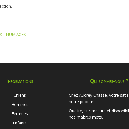
ection.
3 - NUM'AXES
Informations
Qui sommes-nous ?
Chiens
Chez Audrey Chasse, votre satis
notre priorité.
Hommes
Qualité, sur-mesure et disponibil
Femmes
nos maîtres mots.
Enfants