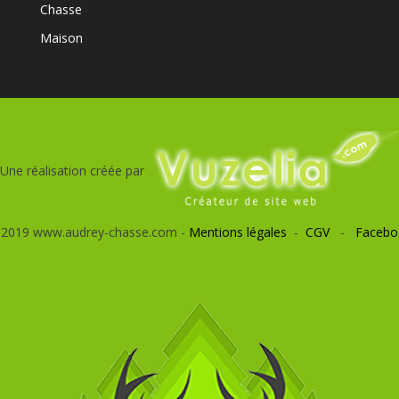
Chasse
Maison
Une réalisation créée par
 2019 www.audrey-chasse.com -
Mentions légales
-
CGV
-
Facebo