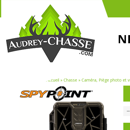
N
Vous êtes ici :
Accueil
»
Chasse
»
Caméra, Piège photo et v
P