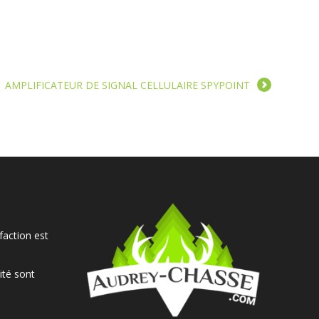
AMPLIFICATEUR DE SIGNAL CELLULAIRE SPYPOINT
faction est
ité sont