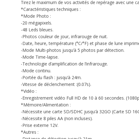
Tirez le maximum de vos activités de repérage avec une camé
*Caractéristiques techniques :
*Mode Photo :
-20 mégapixels.
-48 Leds bleues.
-Photos couleur de jour, infrarouge de nuit.
-Date, heure, température (°C/°F) et phase de lune imprim
-Mode Multi-photos jusqu’à 5 photos par détection.
-Mode Time-lapse.
-Technologie d’amplification de l’infrarouge.
-Mode continu.
-Portée du flash : jusqu’à 24m.
-Vitesse de déclenchement :(0.07s).
*Vidéo :
-Enregistrement vidéo Full HD de 10 à 60 secondes. (1080
*Mémoire/Alimentation :
-Nécessite une carte SD/SDHC jusqu’à 32GO (Carte SD 16G
-Nécessite 8 piles AA (non incluses).
-Prise externe 12V.
*Autres :
-Distance de détection jusqu’à 21m.