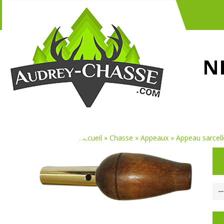
N
Vous êtes ici :
Accueil
»
Chasse
»
Appeaux
»
Appeau sarcell
P