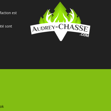
faction est
ité sont
ok