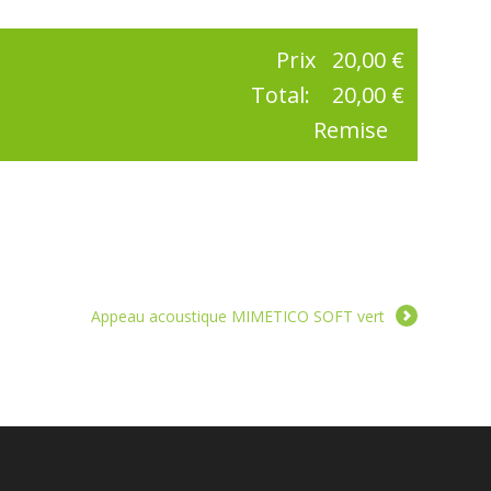
Prix
20,00 €
Total:
20,00 €
Remise
Appeau acoustique MIMETICO SOFT vert