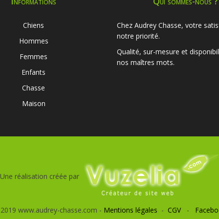
Informations
Qui sommes-nous ?
Chiens
Chez Audrey Chasse, votre satis
notre priorité.
Hommes
Qualité, sur-mesure et disponibil
Femmes
nos maîtres mots.
Enfants
Chasse
Maison
Une réalisation créée par
 2019 www.audrey-chasse.com -
Mentions légales
-
CGV
-
Facebo